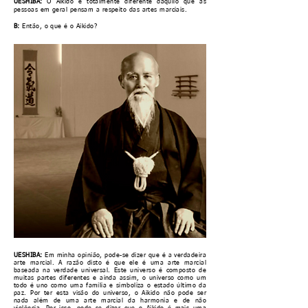
UESHIBA:
O Aikido é totalmente diferente daquilo que as
pessoas em geral pensam a respeito das artes marciais.
B:
Então, o que é o Aikido?
UESHIBA:
Em minha opinião, pode-se dizer que é a verdadeira
arte marcial. A razão disto é que ele é uma arte marcial
baseada na verdade universal. Este universo é composto de
muitas partes diferentes e ainda assim, o universo como um
todo é uno como uma família e simboliza o estado último da
paz. Por ter esta visão do universo, o Aikido não pode ser
nada além de uma arte marcial da harmonia e de não