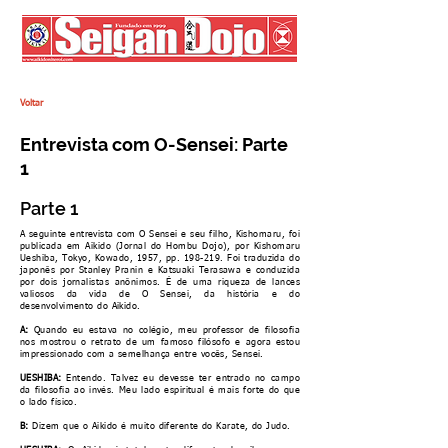
Voltar
Entrevista com O-Sensei: Parte
1
Parte 1
A seguinte entrevista com O Sensei e seu filho, Kishomaru, foi
publicada em Aikido (Jornal do Hombu Dojo), por Kishomaru
Ueshiba, Tokyo, Kowado, 1957, pp. 198-219. Foi traduzida do
japonês por Stanley Pranin e Katsuaki Terasawa e conduzida
por dois jornalistas anônimos. É de uma riqueza de lances
valiosos da vida de O Sensei, da história e do
desenvolvimento do Aikido.
A:
Quando eu estava no colégio, meu professor de filosofia
nos mostrou o retrato de um famoso filósofo e agora estou
impressionado com a semelhança entre vocês, Sensei.
UESHIBA:
Entendo. Talvez eu devesse ter entrado no campo
da filosofia ao invés. Meu lado espiritual é mais forte do que
o lado físico.
B:
Dizem que o Aikido é muito diferente do Karate, do Judo.