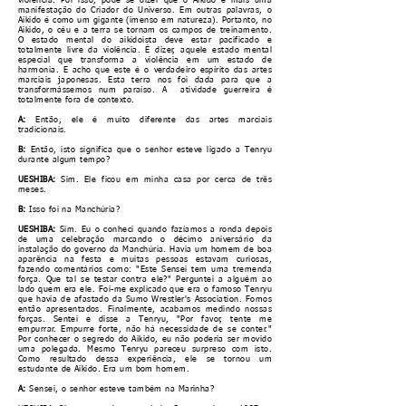
violência. Por isso, pode se dizer que o Aikido é mais uma
manifestação do Criador do Universo. Em outras palavras, o
Aikido é como um gigante (imenso em natureza). Portanto, no
Aikido, o céu e a terra se tornam os campos de treinamento.
O estado mental do aikidoista deve estar pacificado e
totalmente livre da violência. É dizer, aquele estado mental
especial que transforma a violência em um estado de
harmonia. E acho que este é o verdadeiro espírito das artes
marciais japonesas. Esta terra nos foi dada para que a
transformássemos num paraíso. A atividade guerreira é
totalmente fora de contexto.
A:
Então, ele é muito diferente das artes marciais
tradicionais.
B:
Então, isto significa que o senhor esteve ligado a Tenryu
durante algum tempo?
UESHIBA:
Sim. Ele ficou em minha casa por cerca de três
meses.
B:
Isso foi na Manchúria?
UESHIBA:
Sim. Eu o conheci quando fazíamos a ronda depois
de uma celebração marcando o décimo aniversário da
instalação do governo da Manchúria. Havia um homem de boa
aparência na festa e muitas pessoas estavam curiosas,
fazendo comentários como: "Este Sensei tem uma tremenda
força. Que tal se testar contra ele?" Perguntei a alguém ao
lado quem era ele. Foi-me explicado que era o famoso Tenryu
que havia de afastado da Sumo Wrestler's Association. Fomos
então apresentados. Finalmente, acabamos medindo nossas
forças. Sentei e disse a Tenryu, "Por favor, tente me
empurrar. Empurre forte, não há necessidade de se conter."
Por conhecer o segredo do Aikido, eu não poderia ser movido
uma polegada. Mesmo Tenryu pareceu surpreso com isto.
Como resultado dessa experiência, ele se tornou um
estudante de Aikido. Era um bom homem.
A:
Sensei, o senhor esteve também na Marinha?