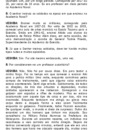
UESHIBA: Sim, por um longo período. Começando por 1927 ou
28, por cerca de 10 anos. Eu era professor em meio período
na Academia Naval.
B:
O senhor instruía os soldados na época em que ensinou na
Academia Naval?
UESHIBA:
Ensinei muito os militares, começando pela
Academia Naval em 1927-28. Por volta de 1932 ou 1933,
comecei uma aula de artes marciais na Escola Toyama para o
Exército. Então em 1941-42, ensinei Aikido aos alunos da
Academia de Polícia Militar. Além disso, em certa ocasião, dei
uma demonstração a convite do General Toshie Maeda,
Superintendente da Academia do Exército.
B:
Já que o Senhor treinou soldados, deve ter havido muitos
tipos rudes e muitos episódios.
UESHIBA:
Sim. Fui até mesmo emboscado, uma vez.
B:
Por considerarem-no um professor autoritário?
UESHIBA:
Não. Não foi por causa disso. Era para testar a
minha força. Foi no tempo em que comecei a ensinar Aiki
para a polícia militar. Uma noite, enquanto caminhava pelos
campos de treinamento, senti que alguma coisa estranha
estava acontecendo. Senti algo errado. Subitamente, de todas
as direções, de trás dos arbustos e depressões, muitos
soldados apareceram e me rodearam. Começaram a me
golpear com espadas e rifles de madeira. Mas eu estava
acostumado com aquele tipo de coisa e por isso, não me
incomodei. Enquanto tentavam me atingir, eu girava meu
corpo desta e daquela forma e eles caíam facilmente
enquanto os golpeava. Finalmente, todos ficaram exaustos.
De qualquer modo, o mundo é cheio de surpresas. Outro dia
encontrei um dos homens que tinham me atacado. Sou
conselheiro na Military Police Alumnae na Prefeitura de
Wakayama. Durante um encontro recente, um indivíduo me
reconheceu e veio sorrindo em minha direção. Depois de
termos conversado alguns minutos, entendi que ele era uma
dos homens que havia me atacado naquele dia, muitos anos