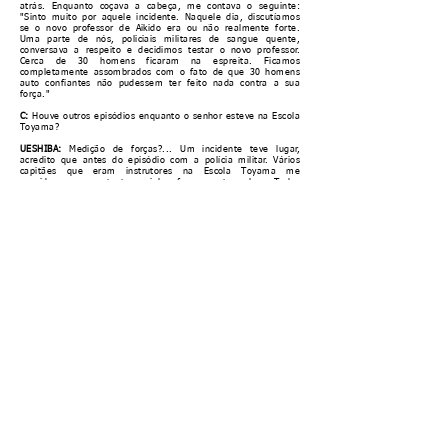
atrás. Enquanto coçava a cabeça, me contava o seguinte:
"Sinto muito por aquele incidente. Naquele dia, discutíamos
se o novo professor de Aikido era ou não realmente forte.
Uma parte de nós, policiais militares de sangue quente,
conversava a respeito e decidimos testar o novo professor.
Cerca de 30 homens ficaram na espreita. Ficamos
completamente assombrados com o fato de que 30 homens
auto confiantes não pudessem ter feito nada contra a sua
força."
C:
Houve outros episódios enquanto o senhor esteve na Escola
Toyama?
UESHIBA:
Medição de forças?... Um incidente teve lugar,
acredito que antes do episódio com a polícia militar. Vários
capitães que eram instrutores na Escola Toyama me
convidaram para testar minha força contra eles. Todos
estavam orgulhosos de suas habilidades dizendo coisas como:
"Sou capaz de erguer tantos e tantos pesos", ou "parti um
tronco de tantas polegadas de diâmetro". Reuniram-se ao
meu redor para testar meu poder. Expliquei a eles: "Não
tenho força como vocês, mas posso derrubar pessoas apenas
com o meu dedo mínimo. Sinto por vocês se os arremessar.
Então, vamos fazer isto, ao invés." Estendi meu braço direito
e apoiei a ponta do dedo indicador na borda de uma mesa e
os convidei a apoiarem seus ventres sobre o meu braço. Um,
dois e então três oficiais se apoiaram sobre ele e naquele
momento, todos arregalaram os olhos. Continuei até que seis
homens estivessem apoiados e então pedi um copo de água
ao oficial que estava em pé perto de mim. Enquanto eu
tomava a água com a mão esquerda, todos estavam
silenciosos, trocando olhares.
B:
À parte do Aikido, o senhor deve ter uma tremenda força
física.
UESHIBA:
Na verdade, não.
KISSHOMARU UESHIBA:
É claro que ele tem força, mas ela
deve ser descrita como o poder do ki, mais do que força
física. Algum tempo atrás, quando fomos a uma nova colônia