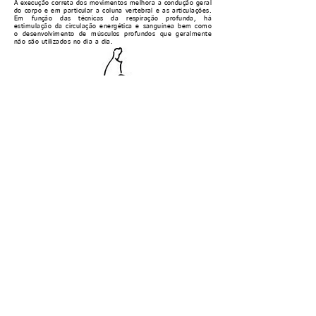
A execução correta dos movimentos melhora a condução geral
do corpo e em particular a coluna vertebral e as articulações.
Em função das técnicas da respiração profunda, há
estimulação da circulação energética e sanguínea bem como
o desenvolvimento de músculos profundos que geralmente
não são utilizados no dia a dia.
Ainda mais, a saúde a atitude mental que se desenvolvem
tem o efeito muito favorável sobre todo o organismo. O
treinamento do Aikido pode ser dividido em quatro etapas:
a
realização corporal (tai-iku), a realização mental (ki-iku), a
realização moral (toru-iku), e a realização espiritual ou
sabedoria (shi-iku).c
O Instituto Takemussu desde sua
fundação vem fazendo grande esforço para manter os
ensinamentos do Fundador Morihei Ueshiba intactos no Brasil.
Por:Sensei Wagner Bull 6º Dan
Anterior
Próximo