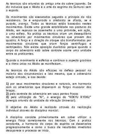
As técnicas são oriundas da antiga arte do sabre japonês. Se
diz inclusive que o Aikido é a arte da esgrima do Samurai sem
a espada.
Os movimentos são executados segundo o principio da não
resistência. Se é empurrado o aikidoista se afasta, se é
puxado, avança. Todas as técnicas estão baseadas nestes
movimentos. Existe uma grande estabilidade nas posturas do
Aikido, em repouso se assemelha a uma pirâmide, em ação,
a uma esfera. Na prática as técnicas criam um desequilíbrio
no adversário por movimentos circulares que provem dos
quadris. A força e a direção do ataque são transformadas por
movimentos circulares que criam forças centrifugas e
centripedas. Não existe oposição dualística porque quando o
corpo do adversário está sobre controle ocorre uma unidade
entre os praticantes.
Quando o movimento é esférico e continuo o aspecto gracioso
e o ritmo único no Aikido se manifestam.
As técnicas do Aikido são eficazes na defesa pessoal na
maioria das circunstancias e isto mesmo, que o adversário
esteja armado, e isso devido:
1)
por seus movimentos circulares e naturais, em harmonia
com os adversários que dispensam as forças muscular dos
braços.
2)
pelo controle do adversário em seus pontos fracos
3)
pela utilização do "Ki", a energia do "KOKYU RYOKU"
(energia oriunda da unidade da vibração Universal).
O objetivo do Aikido é realizado através da realização
individual através da disciplina marcial.
A disciplina consiste primeiramente em saber utilizar a
energia física corretamente nas técnicas. Com a pratica
constante, a harmonia do corpo do espírito se desenvolve
progressivamente e como a busca de resultados imediatos
desaparece o processo se inicia.